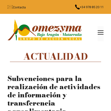
Saltar
+34 978 85 20 11
Contacta
al
contenido
MEN
ACTUALIDAD
Subvenciones para la
realización de actividades
de información y
transferencia