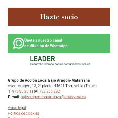
Hazte socio
Únete a nuestro canal
de difusión de WhatsApp
Grupo de Acción Local Bajo Aragón-Matarraña
Avda. Aragón, 13, 2ª planta. 44641 Torrevelilla (Teruel)
T
.
978 85 20 11
M
.
722 266 282
E-mail
:
bajoaragon-matarranya@omezyma.es
Aviso legal
Política de cookies