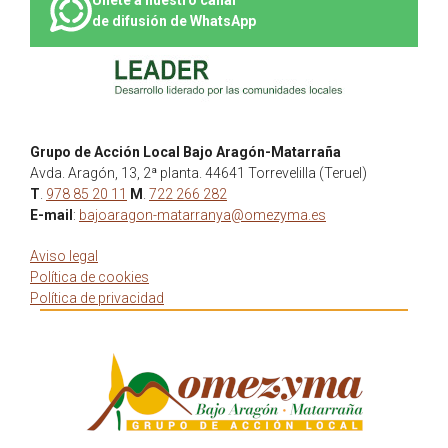
de difusión de WhatsApp
Grupo de Acción Local Bajo Aragón-Matarraña
Avda. Aragón, 13, 2ª planta. 44641 Torrevelilla (Teruel)
T
.
978 85 20 11
M
.
722 266 282
E-mail
:
bajoaragon-matarranya@omezyma.es
Aviso legal
Política de cookies
Política de privacidad