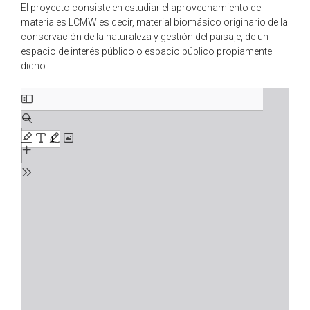
El proyecto consiste en estudiar el aprovechamiento de
materiales LCMW es decir, material biomásico originario de la
conservación de la naturaleza y gestión del paisaje, de un
espacio de interés público o espacio público propiamente
dicho.
Saltar
al
contenido
del
PDF