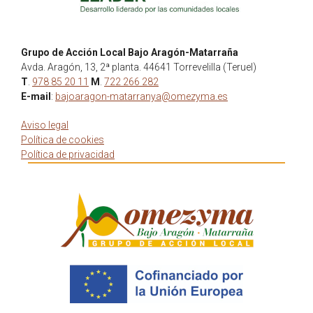
Grupo de Acción Local Bajo Aragón-Matarraña
Avda. Aragón, 13, 2ª planta. 44641 Torrevelilla (Teruel)
T
.
978 85 20 11
M
.
722 266 282
E-mail
:
bajoaragon-matarranya@omezyma.es
Aviso legal
Política de cookies
Política de privacidad