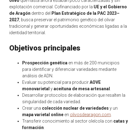
olivo
que hasta ahora estaban poco caracterizadas y sin
explotación comercial. Cofinanciado por la
UE y el Gobierno
de Aragón
dentro del
Plan Estratégico de la PAC 2023–
2027
, busca preservar el patrimonio genético del olivar
tradicional y generar oportunidades económicas ligadas a la
identidad territorial.
Objetivos principales
Prospección genética
en más de 200 municipios
para identificar y diferenciar variedades mediante
análisis de ADN.
Evaluar su potencial para producir
AOVE
monovarietal
y
aceituna de mesa artesanal
.
Desarrollar protocolos de elaboración que resalten la
singularidad de cada variedad.
Crear una
colección nuclear de variedades
y un
mapa varietal online
en
olivosdearagon.com
.
Transferir conocimiento al sector oleícola con
catas y
formación
.