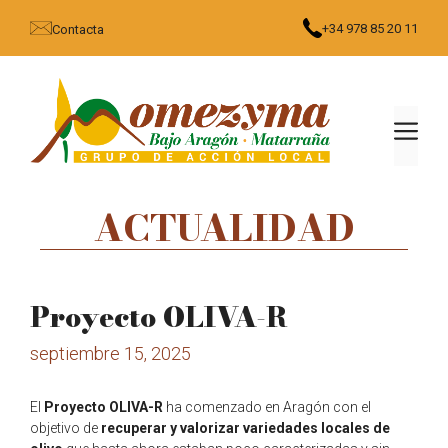
Saltar
+34 978 85 20 11
Contacta
al
contenido
MEN
ACTUALIDAD
Proyecto OLIVA-R
septiembre 15, 2025
El
Proyecto OLIVA-R
ha comenzado en Aragón con el
objetivo de
recuperar y valorizar variedades locales de