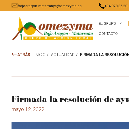
Saltar
bajoaragon-matarranya@omezyma.es
+34 978 85 20 
al
contenido
EL GRUPO
CONTACTO
ATRÁS
INICIO
/
ACTUALIDAD
/
FIRMADA LA RESOLUCIÓN
Firmada la resolución de a
mayo 12, 2022