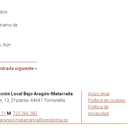
dos .
o tramo de
s. Aún
ntrada siguiente >
cción Local Bajo Aragón-Matarraña
Aviso legal
, 13, 2ª planta. 44641 Torrevelilla
Política de cookies
Política de
 11
M
.
722 266 282
privacidad
oaragon-matarranya@omezyma.es