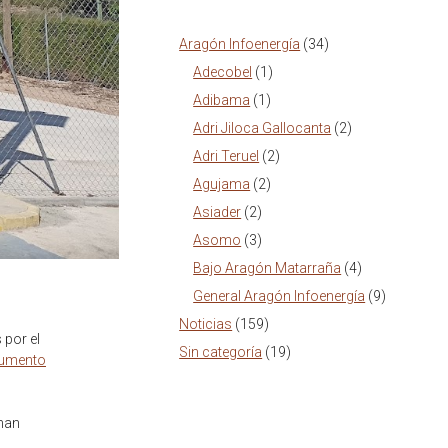
Aragón Infoenergía
(34)
Adecobel
(1)
Adibama
(1)
Adri Jiloca Gallocanta
(2)
Adri Teruel
(2)
Agujama
(2)
Asiader
(2)
Asomo
(3)
Bajo Aragón Matarraña
(4)
General Aragón Infoenergía
(9)
Noticias
(159)
 por el
Sin categoría
(19)
umento
 han