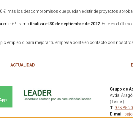
180 €, más los descompromisos que puedan existir de proyectos aproba
da
en el 6º tramo
finaliza el 30 de septiembre de 2022
. Este es el últim
propio empleo o para mejorar tu empresa ponte en contacto con nosotro
ACTUALIDAD
E
Grupo de A
l
Avda. Aragón
sApp
(Teruel)
T
.
978 85 20
E-mail
:
baj