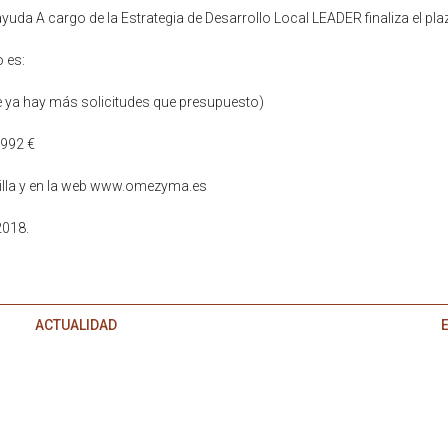
uda A cargo de la Estrategia de Desarrollo Local LEADER finaliza el pla
 es:
e ya hay más solicitudes que presupuesto)
.992 €
lilla y en la web www.omezyma.es
2018.
ACTUALIDAD
E