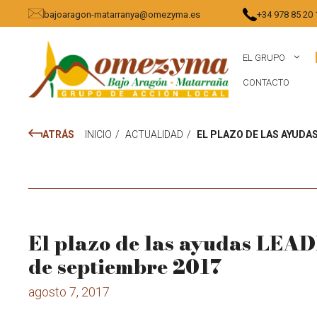
Saltar
bajoaragon-matarranya@omezyma.es
+34 978 85 20 
al
contenido
EL GRUPO
CONTACTO
ATRÁS
INICIO
/
ACTUALIDAD
/
EL PLAZO DE LAS AYUDAS
El plazo de las ayudas LEAD
de septiembre 2017
agosto 7, 2017