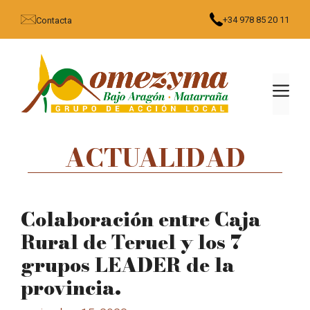
Saltar
+34 978 85 20 11
Contacta
al
contenido
MEN
ACTUALIDAD
Colaboración entre Caja
Rural de Teruel y los 7
grupos LEADER de la
provincia.