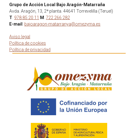
Grupo de Acción Local Bajo Aragón-Matarraña
Avda. Aragón, 13, 2ª planta. 44641 Torrevelilla (Teruel)
T
.
978 85 20 11
M
.
722 266 282
E-mail
:
bajoaragon-matarranya@omezyma.es
Aviso legal
Política de cookies
Política de privacidad