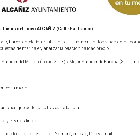
multiusos del Liceo ALCAÑIZ (Calle Panfranco)
io, bares, cafeterías, restaurantes, turismo rural, los vinos de las com
uestas de maridaje y analizar la relación calidad precio
 Sumiller del Mundo (Tokio 2013) y Mejor Sumiller de Europa (Sanremo
ón en tu mesa.
usiones que se llegan a través de la cata.
do y 4 vinos tintos.
ilitando los siguientes datos: Nombre, entidad, tfno y email.