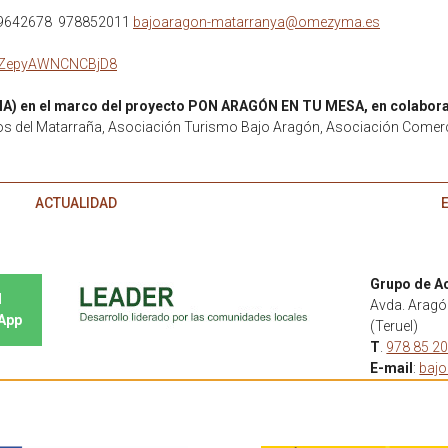
39642678 978852011
bajoaragon-matarranya@omezyma.es
KpiZepyAWNCNCBjD8
A) en el marco del proyecto PON ARAGÓN
EN TU MESA, en colabor
os del Matarraña, Asociación Turismo Bajo Aragón, Asociación Comer
ACTUALIDAD
E
Grupo de A
l
Avda. Aragón
sApp
(Teruel)
T
.
978 85 20
E-mail
:
baj