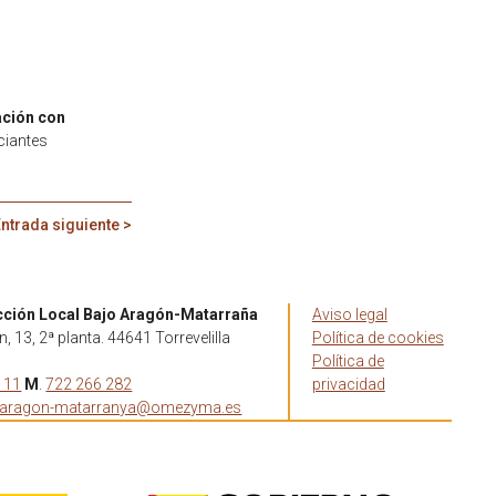
ación con
ciantes
ntrada siguiente >
cción Local Bajo Aragón-Matarraña
Aviso legal
, 13, 2ª planta. 44641 Torrevelilla
Política de cookies
Política de
 11
M
.
722 266 282
privacidad
oaragon-matarranya@omezyma.es