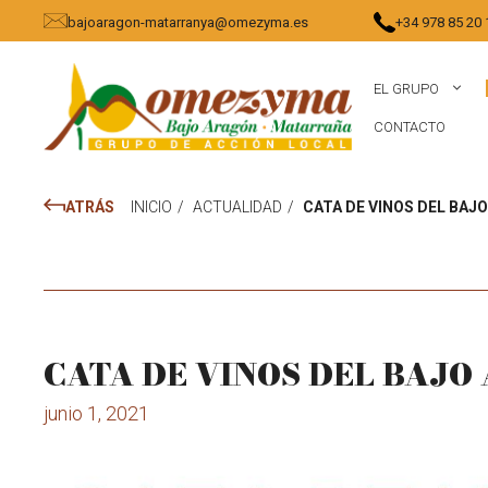
Saltar
bajoaragon-matarranya@omezyma.es
+34 978 85 20 
al
contenido
EL GRUPO
CONTACTO
ATRÁS
INICIO
/
ACTUALIDAD
/
CATA DE VINOS DEL BAJ
CATA DE VINOS DEL BAJ
junio 1, 2021